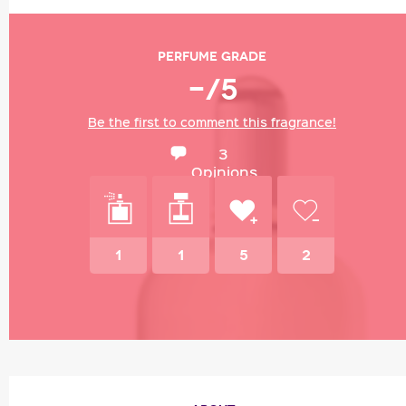
Perfume grade
-/5
Be the first to comment this fragrance!
3
Opinions
1
1
5
2