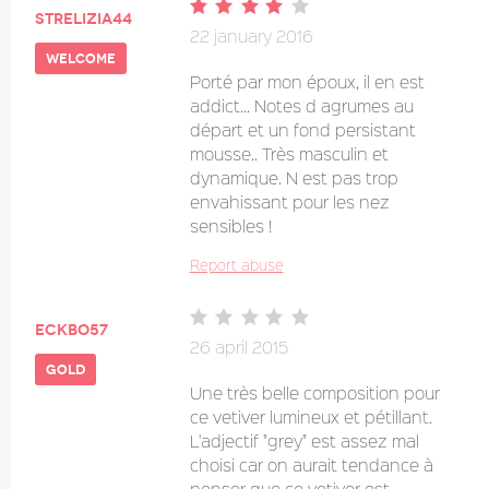
strelizia44
22 january 2016
welcome
Porté par mon époux, il en est
addict... Notes d agrumes au
départ et un fond persistant
mousse.. Très masculin et
dynamique. N est pas trop
envahissant pour les nez
sensibles !
Report abuse
eckbo57
26 april 2015
gold
Une très belle composition pour
ce vetiver lumineux et pétillant.
L'adjectif "grey" est assez mal
choisi car on aurait tendance à
penser que ce vetiver est