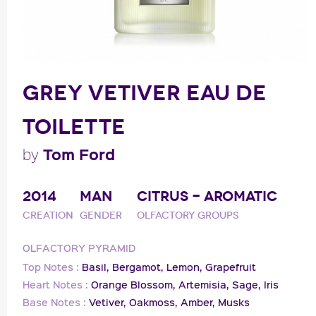
GREY VETIVER EAU DE
TOILETTE
Tom Ford
by
2014
MAN
CITRUS - AROMATIC
Creation
Gender
Olfactory groups
OLFACTORY PYRAMID
Top Notes :
Basil,
Bergamot,
Lemon,
Grapefruit
Heart Notes :
Orange Blossom,
Artemisia,
Sage,
Iris
Base Notes :
Vetiver,
Oakmoss,
Amber,
Musks